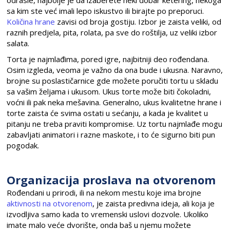
sa kim ste već imali lepo iskustvo ili birajte po preporuci.
Količina hrane
zavisi od broja gostiju. Izbor je zaista veliki, od
raznih predjela, pita, rolata, pa sve do roštilja, uz veliki izbor
salata.
Torta je najmlađima, pored igre, najbitniji deo rođendana.
Osim izgleda, veoma je važno da ona bude i ukusna. Naravno,
brojne su poslastičarnice gde možete poručiti tortu u skladu
sa vašim željama i ukusom. Ukus torte može biti čokoladni,
voćni ili pak neka mešavina. Generalno, ukus kvalitetne hrane i
torte zaista će svima ostati u sećanju, a kada je kvalitet u
pitanju ne treba praviti kompromise. Uz tortu najmlađe mogu
zabavljati animatori i razne maskote, i to će sigurno biti pun
pogodak.
Organizacija proslava na otvorenom
Rođendani u prirodi, ili na nekom mestu koje ima brojne
aktivnosti na otvorenom
, je zaista predivna ideja, ali koja je
izvodljiva samo kada to vremenski uslovi dozvole. Ukoliko
imate malo veće dvorište, onda baš u njemu možete