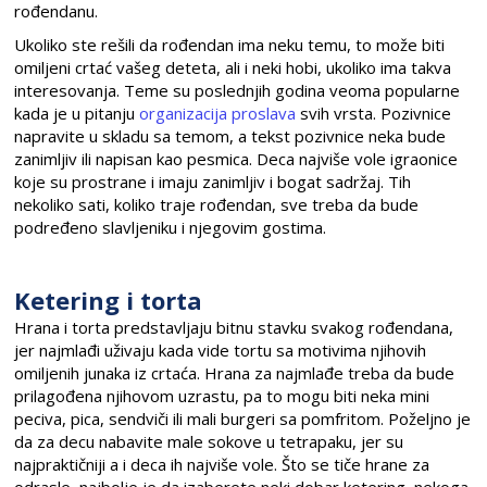
rođendanu.
Ukoliko ste rešili da rođendan ima neku temu, to može biti
omiljeni crtać vašeg deteta, ali i neki hobi, ukoliko ima takva
interesovanja. Teme su poslednjih godina veoma popularne
kada je u pitanju
organizacija proslava
svih vrsta. Pozivnice
napravite u skladu sa temom, a tekst pozivnice neka bude
zanimljiv ili napisan kao pesmica. Deca najviše vole igraonice
koje su prostrane i imaju zanimljiv i bogat sadržaj. Tih
nekoliko sati, koliko traje rođendan, sve treba da bude
podređeno slavljeniku i njegovim gostima.
Ketering i torta
Hrana i torta predstavljaju bitnu stavku svakog rođendana,
jer najmlađi uživaju kada vide tortu sa motivima njihovih
omiljenih junaka iz crtaća. Hrana za najmlađe treba da bude
prilagođena njihovom uzrastu, pa to mogu biti neka mini
peciva, pica, sendviči ili mali burgeri sa pomfritom. Poželjno je
da za decu nabavite male sokove u tetrapaku, jer su
najpraktičniji a i deca ih najviše vole. Što se tiče hrane za
odrasle, najbolje je da izaberete neki dobar ketering, nekoga