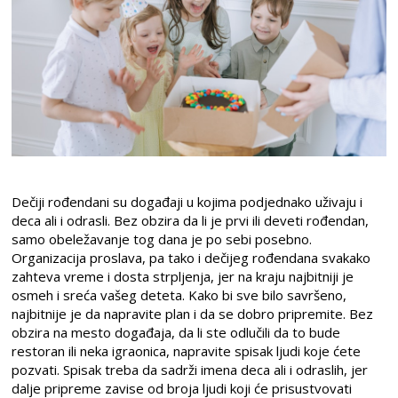
Dečiji rođendani su događaji u kojima podjednako uživaju i
deca ali i odrasli. Bez obzira da li je prvi ili deveti rođendan,
samo obeležavanje tog dana je po sebi posebno.
Organizacija proslava, pa tako i dečijeg rođendana svakako
zahteva vreme i dosta strpljenja, jer na kraju najbitniji je
osmeh i sreća vašeg deteta. Kako bi sve bilo savršeno,
najbitnije je da napravite plan i da se dobro pripremite. Bez
obzira na mesto događaja, da li ste odlučili da to bude
restoran ili neka igraonica, napravite spisak ljudi koje ćete
pozvati. Spisak treba da sadrži imena deca ali i odraslih, jer
dalje pripreme zavise od broja ljudi koji će prisustvovati