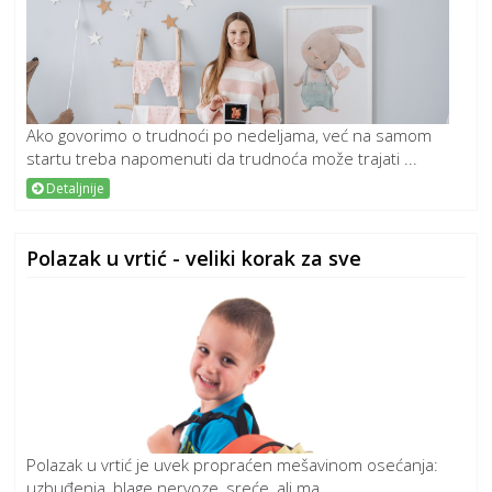
Ako govorimo o trudnoći po nedeljama, već na samom
startu treba napomenuti da trudnoća može trajati ...
Detaljnije
Polazak u vrtić - veliki korak za sve
Polazak u vrtić je uvek propraćen mešavinom osećanja:
uzbuđenja, blage nervoze, sreće, ali ma...