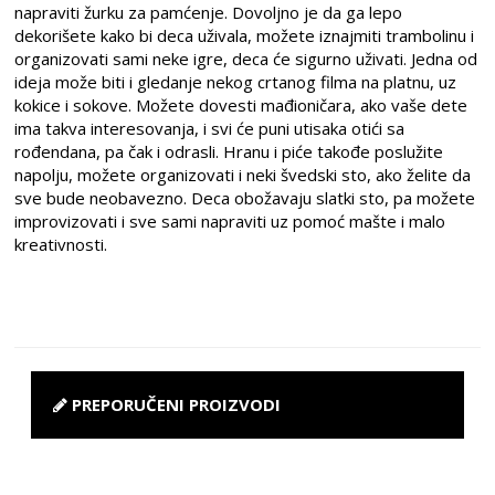
napraviti žurku za pamćenje. Dovoljno je da ga lepo
dekorišete kako bi deca uživala, možete iznajmiti trambolinu i
organizovati sami neke igre, deca će sigurno uživati. Jedna od
ideja može biti i gledanje nekog crtanog filma na platnu, uz
kokice i sokove. Možete dovesti mađioničara, ako vaše dete
ima takva interesovanja, i svi će puni utisaka otići sa
rođendana, pa čak i odrasli. Hranu i piće takođe poslužite
napolju, možete organizovati i neki švedski sto, ako želite da
sve bude neobavezno. Deca obožavaju slatki sto, pa možete
improvizovati i sve sami napraviti uz pomoć mašte i malo
kreativnosti.
PREPORUČENI PROIZVODI