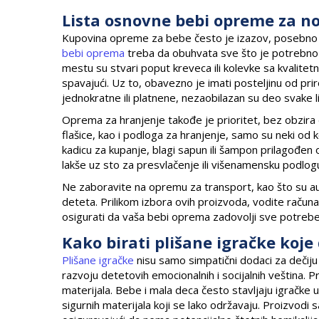
Lista osnovne bebi opreme za no
Kupovina opreme za bebe često je izazov, posebno z
bebi oprema
treba da obuhvata sve što je potrebno 
mestu su stvari poput kreveca ili kolevke sa kvali
spavajući. Uz to, obavezno je imati posteljinu od prir
jednokratne ili platnene, nezaobilazan su deo svake 
Oprema za hranjenje takođe je prioritet, bez obzira da l
flašice, kao i podloga za hranjenje, samo su neki od 
kadicu za kupanje, blagi sapun ili šampon prilagođen o
lakše uz sto za presvlačenje ili višenamensku podlogu 
Ne zaboravite na opremu za transport, kao što su auto
deteta. Prilikom izbora ovih proizvoda, vodite računa 
osigurati da vaša bebi oprema zadovolji sve potrebe v
Kako birati plišane igračke koj
Plišane igračke
nisu samo simpatični dodaci za dečiju 
razvoju detetovih emocionalnih i socijalnih veština. Pri
materijala. Bebe i mala deca često stavljaju igračke u
sigurnih materijala koji se lako održavaju. Proizvodi 