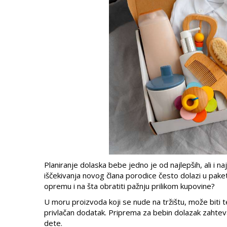
Planiranje dolaska bebe jedno je od najlepših, ali i n
iščekivanja novog člana porodice često dolazi u pake
opremu i na šta obratiti pažnju prilikom kupovine?
U moru proizvoda koji se nude na tržištu, može biti 
privlačan dodatak. Priprema za bebin dolazak zahteva paž
dete.