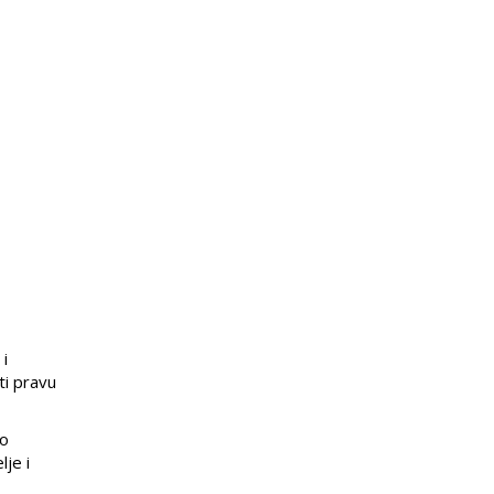
 i
ti pravu
mo
lje i