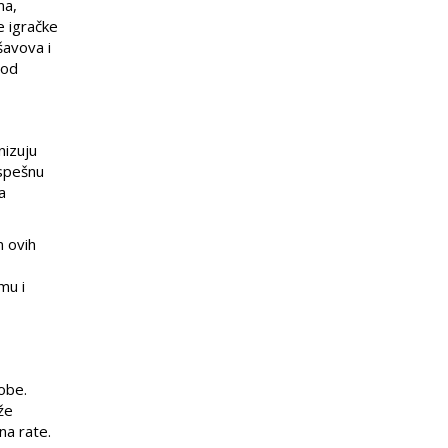
ma,
e igračke
šavova i
 od
nizuju
uspešnu
a
m ovih
mu i
robe.
že
na rate.