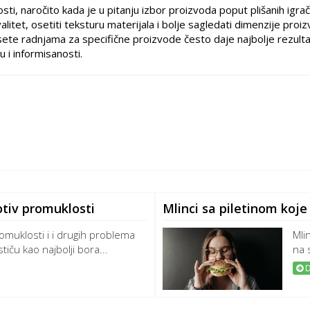
, naročito kada je u pitanju izbor proizvoda poput plišanih igrača
itet, osetiti teksturu materijala i bolje sagledati dimenzije proiz
ete radnjama za specifične proizvode često daje najbolje rezult
u i informisanosti.
otiv promuklosti
Mlinci sa piletinom koje
omuklosti i i drugih problema
Mli
tiču kao najbolji bora...
na 
D