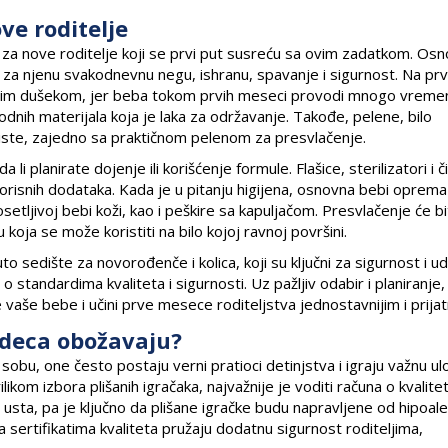
ve roditelje
a nove roditelje koji se prvi put susreću sa ovim zadatkom. Os
za njenu svakodnevnu negu, ishranu, spavanje i sigurnost. Na p
tetnim dušekom, jer beba tokom prvih meseci provodi mnogo vreme
odnih materijala koja je laka za održavanje. Takođe, pelene, bilo
liste, zajedno sa praktičnom pelenom za presvlačenje.
i planirate dojenje ili korišćenje formule. Flašice, sterilizatori i č
korisnih dodataka. Kada je u pitanju higijena, osnovna bebi oprema
setljivoj bebi koži, kao i peškire sa kapuljačom. Presvlačenje će b
koja se može koristiti na bilo kojoj ravnoj površini.
 sedište za novorođenče i kolica, koji su ključni za sigurnost i 
o standardima kvaliteta i sigurnosti. Uz pažljiv odabir i planiranj
aše bebe i učini prve mesece roditeljstva jednostavnijim i prijatn
e deca obožavaju?
sobu, one često postaju verni pratioci detinjstva i igraju važnu ul
likom izbora plišanih igračaka, najvažnije je voditi računa o kvalite
 usta, pa je ključno da plišane igračke budu napravljene od hipoale
sa sertifikatima kvaliteta pružaju dodatnu sigurnost roditeljima,