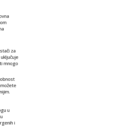
novna
rvom
na
istači za
 uključuje
iti mnogo
udobnost
e, možete
ijim.
ogu u
tu
rgenih i