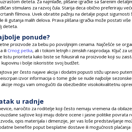
a uzrastom deteta. Za najmlađe, plišane igračke sa šarenim detalji
dličan stimulans za razvoj čula. Starija deca obično preferiraju već
 i crtanih filmova. Uvek obratite pažnju na detalje poput sigurnosti 
de ili gutanja malih delova. Prava plišana igračka može postati više
j deteta.
ajbolje ponude?
itetne proizvode za bebu po povoljnijim cenama. Najčešće se orga
 ili
Crnog petka
, ali i tokom letnjih i zimskih rasprodaja. Ključ za 
istu prioriteta kako biste se fokusirali na proizvode koji su zaist
upovinu i bolje iskoristite svoj budžet.
ajtova jer često najave akcija i dodatni popusti stižu upravo pute
 neiscrpan izvor informacija o tome gde se nude najbolje sezonske
ke akcije mogu vam omogućiti da obezbedite visokokvalitetnu opre
ratak u radnje
vice, naročito za roditelje koji često nemaju vremena da obilaze
 pouzdane sajtove koji imaju dobre ocene i jasne politike povrata 
izvoda, opis materijala i dimenzije, jer vas loše predstavljanje mo
 dodatne benefite poput besplatne dostave ili mogućnosti plaćanja 