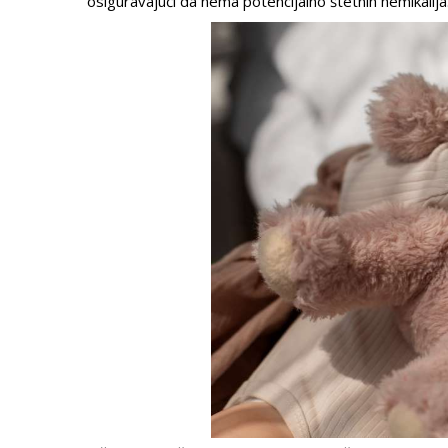
osiguravajući da nema potencijalno štetnih hemikalija