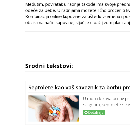
Međutim, povratak u radnje takođe ima svoje prednosti
odeće za bebe. U radnjama možete lično proceniti kval
Kombinacija online kupovine za uštedu vremena i pos
obzira na način kupovine, ključ je u pažljivom planiranj
Srodni tekstovi:
Septolete kao vaš saveznik za borbu pr
U moru lekova protiv pr
sa grlom, septolete se is
Detaljnije