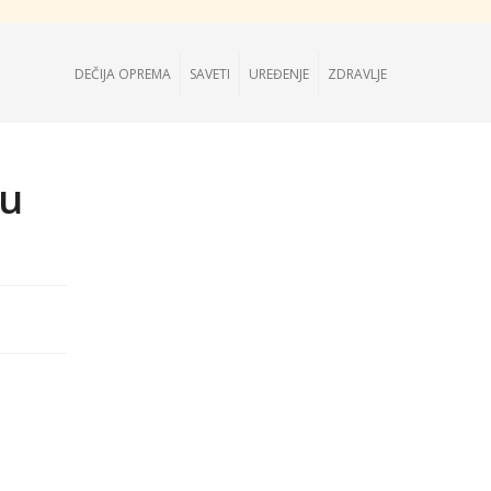
DEČIJA OPREMA
SAVETI
UREĐENJE
ZDRAVLJE
nu