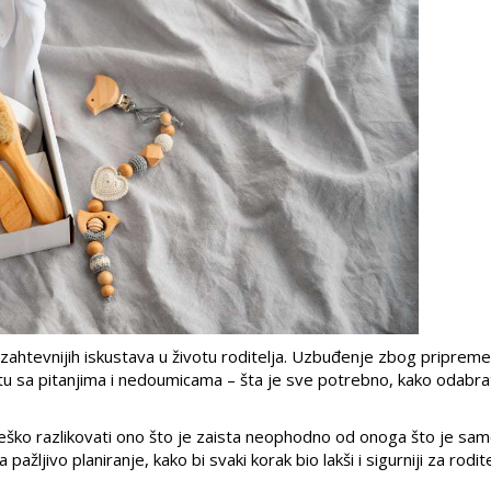
ajzahtevnijih iskustava u životu roditelja. Uzbuđenje zbog pripreme
tu sa pitanjima i nedoumicama – šta je sve potrebno, kako odabra
teško razlikovati ono što je zaista neophodno od onoga što je sa
ljivo planiranje, kako bi svaki korak bio lakši i sigurniji za rodite