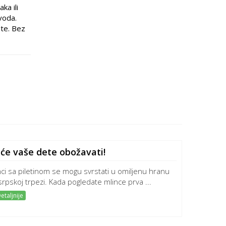
ka ili
voda.
ate. Bez
 će vaše dete obožavati!
nci sa piletinom se mogu svrstati u omiljenu hranu
srpskoj trpezi. Kada pogledate mlince prva ...
etaljnije