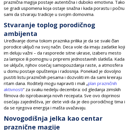
praznična magija postaje autentična i duboko emotivna. Tako
se gradi uspomena koja ostaje snažna i kada porastu i počnu
sami da stvaraju tradicije u svojim domovima.
Stvaranje toplog porodičnog
ambijenta
Uređivanje doma tokom praznika prilika je da se svaki član
porodice uključi na svoj način. Deca vole da imaju zadatke koji
im deluju važni – da rasporede sitne ukrase, izaberu mesto
za lampice ili pomognu u pripremi jednostavnih slatkiša. Kada
se uključe, njihov osećaj samopouzdanja raste, a atmosfera
u domu postaje opuštenija i radosnija. Ponekad je dovoljno
pustiti listu prazničnih pesama i dozvoliti im da sami kreiraju
ritam dana. Roditelji mogu napraviti i mali „
plan prazničnih
aktivnosti
“ za svaku nedelju decembra: od gledanja zimskih
filmova do isprobavanja novih recepata. Sve ovo doprinosi
osećaju zajedništva, jer dete vidi da je deo porodičnog tima i
da se njegova energija i mašta uvažavaju.
Novogodišnja jelka kao centar
praznične magije