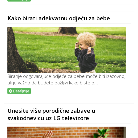
Kako birati adekvatnu odjeću za bebe
Biranje odgovarajuće odjeće za bebe može biti izazovno,
ali je važno da budete pažljivi kako biste o...
Detaljnije
Unesite više porodične zabave u
svakodnevicu uz LG televizore