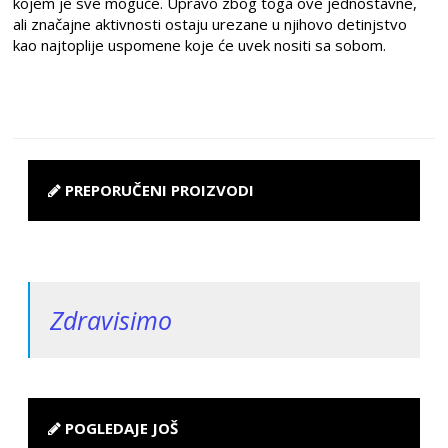
kojem je sve moguće. Upravo zbog toga ove jednostavne,
ali značajne aktivnosti ostaju urezane u njihovo detinjstvo
kao najtoplije uspomene koje će uvek nositi sa sobom.
PREPORUČENI PROIZVODI
Zdravisimo
POGLEDAJE JOŠ