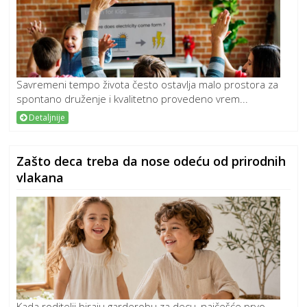
Savremeni tempo života često ostavlja malo prostora za
spontano druženje i kvalitetno provedeno vrem...
Detaljnije
Zašto deca treba da nose odeću od prirodnih
vlakana
Kada roditelji biraju garderobu za decu, najčešće prvo