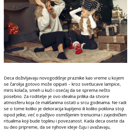
Deca doživljavaju novogodišnje praznike kao vreme u kojem
se čarolija gotovo može opipati – kroz svetlucave lampice,
miris kolača, smeh u kući i osećaj da se sprema nešto
posebno. Za roditelje je ovo idealna prilika da stvore
atmosferu koja će mališanima ostati u srcu godinama. Ne radi
se o tome koliko je dekoracija kupljeno ili koliko poklona stoji
ispod jelke, već o pažljivo osmišljenim trenucima i zajedničkim
ritualima koji bude toplinu i povezanost. Kada deca osete da
su deo pripreme, da se njihove ideje čuju i uvažavaju,