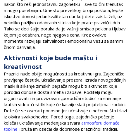
nakon što reši jednostavnu zagonetku – sve to čini trenutak
mnogo posebnijim. Umesto prevelikog broja poklona, lepše
iskustvo donosi jedan kvalitetan dar koji dete zaista želi, uz
nekoliko pažljivo odabranih sitnica koje prate praznični duh.
Tako se deci šalje poruka da je važniji smisao poklona i ljubav
kojom je odabran, nego njegova cena. Kroz ovakve
momente razvijaju zahvalnost i emocionalnu vezu sa samim
činom darivanja.
Aktivnosti koje bude maštu i
kreativnost
Praznici nude obilje mogućnosti za kreativnu igru. Zajedničko
pravljenje čestitki, ukrašavanje prozora, izrada novogodišnjih
maski ili slikanje zimskih pejzaža mogu biti aktivnosti koje
porodici donose dosta smeha i zabave. Roditelji mogu
organizovati i improvizovani „porodični studio“ za snimanje
kratkih video-čestitki koje će kasnije slati prijateljima i rodbini.
Dete će se osećati ponosno jer učestvuje u nečemu što izlazi
iz okvira svakodnevice. Pored toga, zajedničko pečenje
kolača i ukrašavanje medenjaka stvara
atmosferu domaće
topline
i pruža im osećaj da doprinose prazničnoj tradiciji.