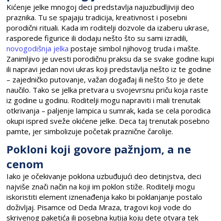
Kićenje jelke mnogoj deci predstavlja najuzbudljiviji deo
praznika. Tu se spajaju tradicija, kreativnost i posebni
porodični rituali. Kada im roditelji dozvole da izaberu ukrase,
rasporede figurice ili dodaju nešto što su sami izradili,
novogodišnja jelka
postaje simbol njihovog truda i mašte.
Zanimljivo je uvesti porodičnu praksu da se svake godine kupi
ili napravi jedan novi ukras koji predstavlja nešto iz te godine
– zajedničko putovanje, važan događaj ili nešto što je dete
naučilo. Tako se jelka pretvara u svojevrsnu priču koja raste
iz godine u godinu. Roditelji mogu napraviti i mali trenutak
otkrivanja – paljenje lampica u sumrak, kada se cela porodica
okupi ispred sveže okićene jelke. Deca taj trenutak posebno
pamte, jer simbolizuje početak praznične čarolije.
Pokloni koji govore pažnjom, a ne
cenom
Iako je očekivanje poklona uzbuđujući deo detinjstva, deci
najviše znači način na koji im poklon stiže. Roditelji mogu
iskoristiti element iznenađenja kako bi poklanjanje postalo
doživljaj. Pisamce od Deda Mraza, tragovi koji vode do
skrivenog paketića ili posebna kutija koju dete otvara tek