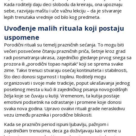
Kada roditelji daju deci slobodu da kreiraju, ona upoznaju
sebe, razvijaju maštu i uče važnu lekciju – da je stvaranje
lepih trenutaka vrednije od bilo kog predmeta.
Uvođenje malih rituala koji postaju
uspomene
Porodični rituali su temelj prazničnih sećanja. To mogu biti
večeri posvećene čitanju prazničnih priča, šetnje kroz grad
radi posmatranja ukrasa, zajedničko gledanje prvog snega sa
prozora ili „porodični topao napitak“ koji se sprema svake
zime. Takvi trenuci stvaraju osećaj kontinuiteta i stabilnosti,
što deci donosi sigurnost i toplinu. Roditelji mogu
organizovati i svoje male tradicije, poput ukrašavanja jednog
posebnog mesta u kući ili zajedničkog pisanja novogodišnjih
želja koje se čuvaju u kutiji. Vremenom, ta kutija postaje
emotivni podsetnik na odrastanje i promene koje donosi
svaka nova godina. Upravo ovakvi rituali grade neraskidivu
vezu između praznika i porodične bliskosti.
Kada se praznični period ispuni ljubavlju, pažnjom i
zajedničkim trenucima, deca ga doživljavaju kao vreme u