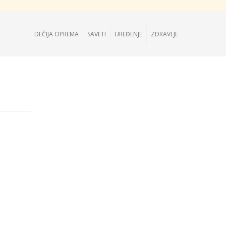
DEČIJA OPREMA
SAVETI
UREĐENJE
ZDRAVLJE