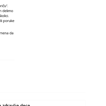
iču”.
om delimo
olici.
li poruke
remena da
a zdravlje dece