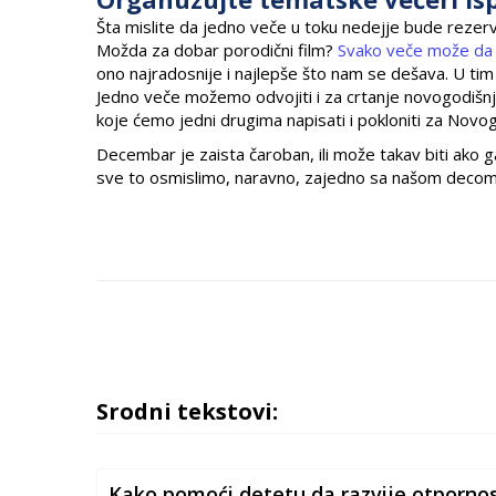
Šta mislite da jedno veče u toku nedejje bude rezerv
Možda za dobar porodični film?
Svako veče može da
ono najradosnije i najlepše što nam se dešava. U t
Jedno veče možemo odvojiti i za crtanje novogodišnje 
koje ćemo jedni drugima napisati i pokloniti za Novog
Decembar je zaista čaroban, ili može takav biti ako
sve to osmislimo, naravno, zajedno sa našom decom,
Srodni tekstovi:
Kako pomoći detetu da razvije otpornos