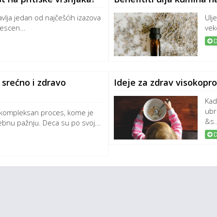
avlja jedan od najčešćih izazova
Ulj
escen...
vek
D
 srećno i zdravo
Ideje za zdrav visokopr
Kad
ubr
 kompleksan proces, kome je
&s..
bnu pažnju. Deca su po svoj...
D