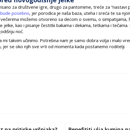
isano za društvene igre, drugo za pantomime, treće za “nastavi pr
 bude posebno
, jer porodica je naša baza, uteha i sreća te sa nj
im večerima možemo otvoreno sa decom o svemu, o simpatijama, šk
jelke, kao i pisanje čestitki bakama i dekama, tetkama i tečama. I
odišnju noć.
 ga mi takvim učinimo. Potrebna nam je samo dobra volja i malo v
 jer se oko njih sve vrti od momenta kada postanemo roditelji.
t na pritiske vršnjaka?
Benefititi ulja kumina n