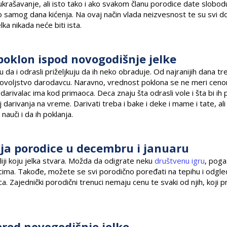
 ukrašavanje, ali isto tako i ako svakom članu porodice date slobod
i do samog dana kićenja. Na ovaj način vlada neizvesnost te su svi 
ka nikada neće biti ista.
poklon ispod novogodišnje jelke
 da i odrasli priželjkuju da ih neko obraduje. Od najranijih dana tr
 zadovoljstvo darodavcu. Naravno, vrednost poklona se ne meri cen
arivalac ima kod primaoca. Deca znaju šta odrasli vole i šta bi i
darivanja na vreme. Darivati treba i bake i deke i mame i tate, ali 
auči i da ih poklanja.
ja porodice u decembru i januaru
oliji koju jelka stvara. Možda da odigrate neku
društvenu igru
, poga
nucima. Takođe, možete se svi porodično poređati na tepihu i odgle
ica. Zajednički porodični trenuci nemaju cenu te svaki od njih, koji
red novogodišnje jelke