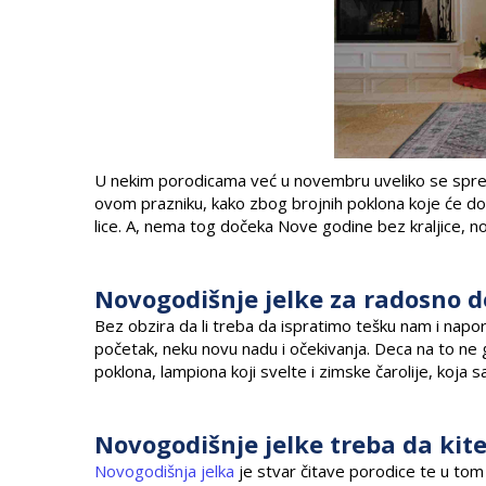
U nekim porodicama već u novembru uveliko se sprema
ovom prazniku, kako zbog brojnih poklona koje će dob
lice. A, nema tog dočeka Nove godine bez kraljice, n
Novogodišnje jelke za radosno d
Bez obzira da li treba da ispratimo tešku nam i napor
početak, neku novu nadu i očekivanja. Deca na to ne g
poklona, lampiona koji svelte i zimske čarolije, koja s
Novogodišnje jelke treba da kite
Novogodišnja jelka
je stvar čitave porodice te u tom č