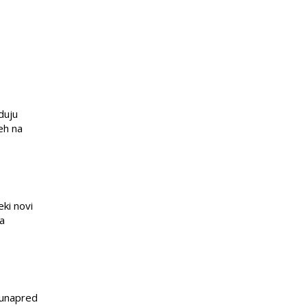
duju
eh na
eki novi
ja
e unapred