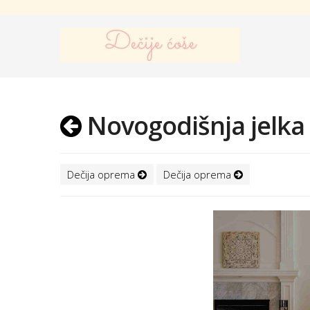
Novogodišnja jelka 
Dečija oprema
Dečija oprema