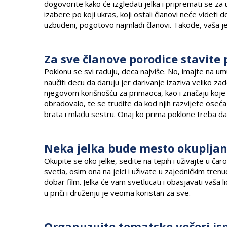
dogovorite kako će izgledati jelka i pripremati se za
izabere po koji ukras, koji ostali članovi neće videt
uzbuđeni, pogotovo najmlađi članovi. Takođe, vaša jel
Za sve članove porodice stavite 
Poklonu se svi raduju, deca najviše. No, imajte na umu
naučiti decu da daruju jer darivanje izaziva veliko
njegovom korišnošću za primaoca, kao i značaju koje d
obradovalo, te se trudite da kod njih razvijete osećaj 
brata i mlađu sestru. Onaj ko prima poklone treba da n
Neka jelka bude mesto okupljan
Okupite se oko jelke, sedite na tepih i uživajte u čar
svetla, osim ona na jelci i uživate u zajedničkim tre
dobar film. Jelka će vam svetlucati i obasjavati vaša l
u priči i druženju je veoma koristan za sve.
Organuzujte tematske večeri isp