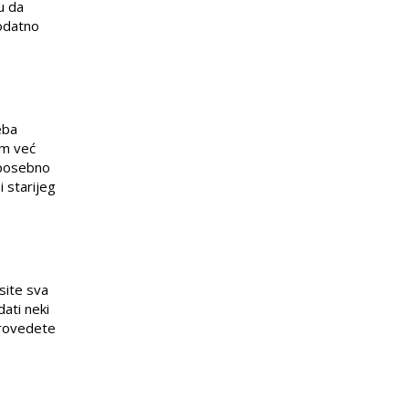
u da
dodatno
eba
om već
h posebno
i starijeg
site sva
dati neki
 provedete