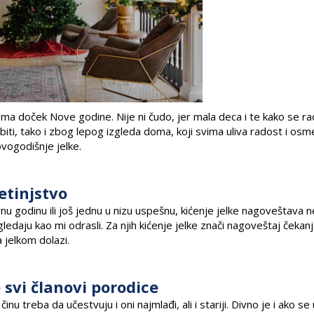
 doček Nove godine. Nije ni čudo, jer mala deca i te kako se ra
iti, tako i zbog lepog izgleda doma, koji svima uliva radost i osm
ovogodišnje jelke.
etinjstvo
nu godinu ili još jednu u nizu uspešnu, kićenje jelke nagoveštava n
ledaju kao mi odrasli. Za njih kićenje jelke znači nagoveštaj čekan
a jelkom dolazi.
 svi članovi porodice
inu treba da učestvuju i oni najmlađi, ali i stariji. Divno je i ako s