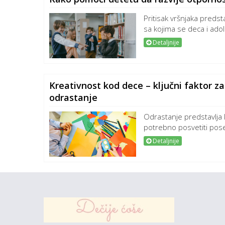
Pritisak vršnjaka predst
sa kojima se deca i adol
Detaljnije
Kreativnost kod dece – ključni faktor za
odrastanje
Odrastanje predstavlja
potrebno posvetiti pose
Detaljnije