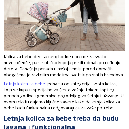
Kolica za bebe deo su neophodne opreme za svako
novorođenče, pa se obično kupuju pre ili odmah po rođenju
deteta. Današnja ponuda u našoj zemlji, pored domaćih,
obogaćena je različitim modelima svetski poznatih brendova.
Letnja kolica za bebe
jedna su od kategorija i vrsta kolica,
koja se kupuju specijalno za česte vožnje tokom toplijeg
perioda godine i generalno pogodnijeg za šetnju i uživanje. U
ovom tekstu dajemo ključne savete kako da letnja kolica za
bebe budu funkcionalna i odgovarajuća za vaše potrebe.
Letnja kolica za bebe treba da budu
lagana i funkcionalna