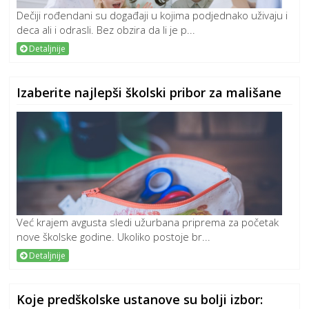
Dečiji rođendani su događaji u kojima podjednako uživaju i
deca ali i odrasli. Bez obzira da li je p...
Detaljnije
Izaberite najlepši školski pribor za mališane
Već krajem avgusta sledi užurbana priprema za početak
nove školske godine. Ukoliko postoje br...
Detaljnije
Koje predškolske ustanove su bolji izbor: