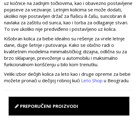
uz kočnice na zadnjim točkovima, kao i obavezno postavljene
pojaseve za vezivanje. Letnjim kolicima se može dodati,
ukoliko nije postavljen držač za flašicu ili čašu, suncobran ili
navlaka za zaštitu od sunca, kao i torba za odlaganje stvari.
To sve ukoliko nije predviđeno i postavljeno uz kolica.
Kišobran kolica za bebe idealno su rešenje za vrele letnje
dane, duge šetnje i putovanja. Kako se obično radi o
kvalitetnim modelima minimalističkog dizajna, odlična su za
brzo sklapanje, prevoženje u automobilu i maksimalno
funkcionalnom korišćenju u bilo kom trenutku.
Veliki izbor dečijih kolica za leto kao i druge opreme za bebe
možete pronaći u dečijoj robnoj kući
Leto Shop
u Beogradu.
PREPORUČENI PROIZVODI