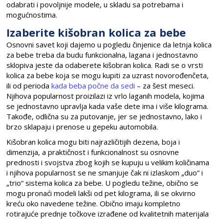
odabrati i povoljnije modele, u skladu sa potrebama i
mogućnostima.
Izaberite kišobran kolica za bebe
Osnovni savet koji dajemo u pogledu činjenice da letnja kolica
za bebe treba da budu funkcionalna, lagana i jednostavno
sklopiva jeste da odaberete kišobran kolica. Radi se o vrsti
kolica za bebe koja se mogu kupiti za uzrast novorođenčeta,
ili od perioda
kada beba počne da sedi
– za šest meseci.
Njihova popularnost proizilazi iz vrlo laganih modela, kojima
se jednostavno upravlja kada vaše dete ima i više kilograma.
Takođe, odlična su za putovanje, jer se jednostavno, lako i
brzo sklapaju i prenose u gepeku automobila.
Kišobran kolica mogu biti najrazličitijih dezena, boja i
dimenzija, a praktičnost i funkcionalnost su osnovne
prednosti i svojstva zbog kojih se kupuju u velikim količinama
i njihova popularnost se ne smanjuje čak ni izlaskom „duo“ i
„trio“ sistema kolica za bebe. U pogledu težine, obično se
mogu pronaći modeli lakši od pet kilograma, ili se okvirno
kreću oko navedene težine. Obično imaju kompletno
rotirajuće prednje točkove izrađene od kvalitetnih materijala