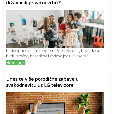
državni ili privatni vrtići?
Roditelji nedvosmisleno i snažno žele da njihova deca
budu srećna, bezbrižna i zadovoljna u svakom t...
Detaljnije
Unesite više porodične zabave u
svakodnevicu uz LG televizore