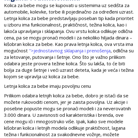
Kolica za bebe mogu se kupovati u sistemima uz sedišta za
automobile, kolevke, torbe ili pojedinačno za određeni uzrast.
Letnja kolica za bebe predstavljaju poseban tip kada prioritet
u izboru ima funkcionalnost, praktičnost, težina kolica, kao i
lakoća upravljanja i sklapanja. Ovu vrstu kolica odlikuje odlična
cena, pa se mogu pronaći modeli i za nekoliko hiljada dinara –
kišobran kolica za bebe. Kao prava letnja kolica, ova vrsta ima
mogućnost
">jednostavnog sklapanja i prenošenja
, odlična su
za letovanje, putovanja i šetnje. Ono što je važno prilikom
odabira jeste provera težine kolica. Što su lakša, to će biti
bolja za duge šetnje i veći uzrast deteta, kada je veća i težina
kojom se upravlja uz kolica za bebe.
Letnja kolica za bebe imaju povoljnu cenu
Prilikom odabira letnjih kolica za bebe, dobro je istaći da se
možete rukovoditi cenom, jer je zaista povoljna. Uz akcije i
posebne popuste mogu se pronaći modeli i za neverovatnih
3.000 dinara. U zavisnosti od karakteristika i brenda, ove
cene mogu ići i mnogostruko više. Ipak, kako sve modele
kišobran kolica i letnjih modela odlikuje praktičnost, lagana
težina i funkcionalnost za svakodnevne vožnje, možete