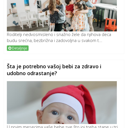
Roditelji nedvosmisleno i snažno žele da njihova deca
budu srećna, bezbrižna i zadovoljna u svakom t...
Detaljnije
Šta je potrebno vašoj bebi za zdravo i
udobno odrastanje?
U prvim mesecima vaše bebe sve što joj treba stane u tri