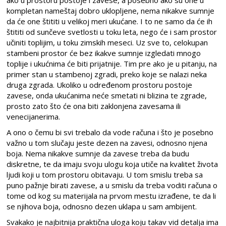
kompletan nameštaj dobro uklopljene, nema nikakve sumnje
da će one štititi u velikoj meri ukućane. I to ne samo da će ih
štititi od sunčeve svetlosti u toku leta, nego će i sam prostor
učiniti toplijim, u toku zimskih meseci. Uz sve to, celokupan
stambeni prostor će bez ikakve sumnje izgledati mnogo
toplije i ukućnima će biti prijatnije. Tim pre ako je u pitanju, na
primer stan u stambenoj zgradi, preko koje se nalazi neka
druga zgrada. Ukoliko u određenom prostoru postoje
zavese, onda ukućanima neće smetati ni blizina te zgrade,
prosto zato što će ona biti zaklonjena zavesama ili
venecijanerima.
A ono o čemu bi svi trebalo da vode računa i što je posebno
važno u tom slučaju jeste dezen na zavesi, odnosno njena
boja. Nema nikakve sumnje da zavese treba da budu
diskretne, te da imaju svoju ulogu koja utiče na kvalitet života
ljudi koji u tom prostoru obitavaju. U tom smislu treba sa
puno pažnje birati zavese, a u smislu da treba voditi računa o
tome od kog su materijala na prvom mestu izrađene, te da li
se njihova boja, odnosno dezen uklapa u sam ambijent.
Svakako je najbitnija praktična uloga koju takav vid detalja ima