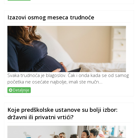
Izazovi osmog meseca trudnoće
Svaka trudnoća je blagoslov. Čak i onda kada se od samog
početka ne osećate najbolje, imali ste mučn...
Detaljnije
Koje predškolske ustanove su bolji izbor:
državni ili privatni vrtići?