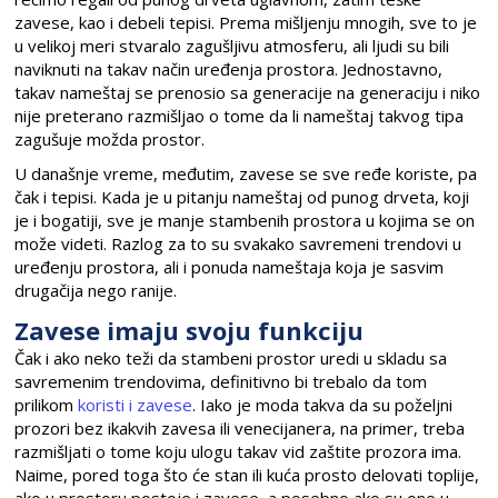
zavese, kao i debeli tepisi. Prema mišljenju mnogih, sve to je
u velikoj meri stvaralo zagušljivu atmosferu, ali ljudi su bili
naviknuti na takav način uređenja prostora. Jednostavno,
takav nameštaj se prenosio sa generacije na generaciju i niko
nije preterano razmišljao o tome da li nameštaj takvog tipa
zagušuje možda prostor.
U današnje vreme, međutim, zavese se sve ređe koriste, pa
čak i tepisi. Kada je u pitanju nameštaj od punog drveta, koji
je i bogatiji, sve je manje stambenih prostora u kojima se on
može videti. Razlog za to su svakako savremeni trendovi u
uređenju prostora, ali i ponuda nameštaja koja je sasvim
drugačija nego ranije.
Zavese imaju svoju funkciju
Čak i ako neko teži da stambeni prostor uredi u skladu sa
savremenim trendovima, definitivno bi trebalo da tom
prilikom
koristi i zavese
. Iako je moda takva da su poželjni
prozori bez ikakvih zavesa ili venecijanera, na primer, treba
razmišljati o tome koju ulogu takav vid zaštite prozora ima.
Naime, pored toga što će stan ili kuća prosto delovati toplije,
ako u prostoru postoje i zavese, a posebno ako su one u