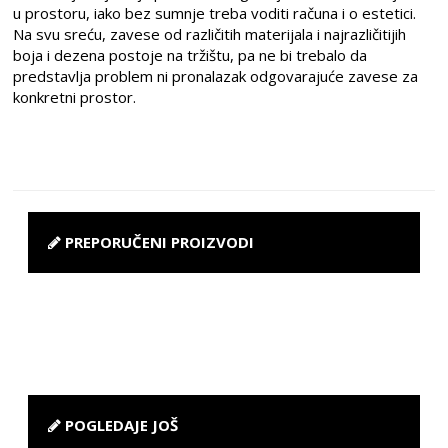
u prostoru, iako bez sumnje treba voditi računa i o estetici.
Na svu sreću, zavese od različitih materijala i najrazličitijih
boja i dezena postoje na tržištu, pa ne bi trebalo da
predstavlja problem ni pronalazak odgovarajuće zavese za
konkretni prostor.
PREPORUČENI PROIZVODI
POGLEDAJE JOŠ