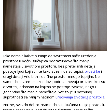
Iako nema nikakve sumnje da savremeni način uređenja
prostora u većini slučajeva podrazumeva što manje
nameštaja u životnom prostoru, bez preteranih detalja,
postoje ljudi koji su i te kako svesni da su tepisi,
prostirke
i
drugi detalji vrlo bitni i da čine prostor mnogo toplijim. Ne
samo da savremeni trendovi podrazumevaju prozore koji su
otvoreni, odnosno na kojima ne postoje zavese, nego i
generalno što manje nameštaja. Sve to je u potpunoj
suprotnosti sa ranijim načinom
uređivanja životnog prostora
.
Naime, svi vrlo dobro znamo da su u kućama ranije postojali,
recimo regali od punog drveta uglavnom, zatim teške